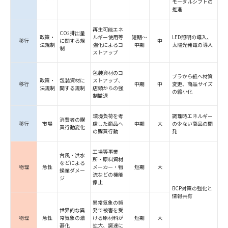
モーダルシフトの
推進
再生可能
エネ
CO
排出量
2
政策・
ルギー使用等
短期～
LED照明の導入、
移行
に
関する規
中
法規制
強化による
コ
中期
太陽光発電の導入
制
ストアップ
包装資材の
コ
プラから紙へ材質
政策・
包装資材に
ストアップ、
移行
中期
中
変更、
商品サイズ
法規制
関する規制
店頭からの強
の縮小化
制撤退
環境負荷を考
調理時エネルギー
消費者の
購
移行
市場
慮した
商品へ
中期
大
の
少ない商品の開
買行動変化
の購買行動
発
工場等事業
台風・洪水
所・
原料資材
などによる
物理
急性
メーカー・
物
短期
大
操業ダメー
流などの
機能
ジ
停止
BCP対策の強化と
情報共有
異常気象の頻
世界的な
異
発で
被害を受
物理
急性
常気象の
激
ける
原材料が
短期
大
甚化
拡大、
調達に