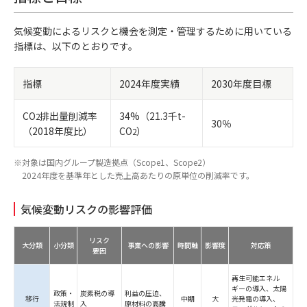
気候変動によるリスクと機会を測定・管理するために用いている
指標は、以下のとおりです。
指標
2024年度実績
2030年度目標
CO
排出量削減率
34%（21.3千t-
2
30％
（2018年度比）
CO
）
2
※対象は国内グループ製造拠点（Scope1、Scope2）
2024年度を基準年とした売上高あたりの原単位の削減率です。
気候変動リスクの影響評価
リスク
大分類
小分類
事業への影響
時間軸
影響度
対応策
要因
再生可能エネル
ギーの導入、
太陽
政策・
炭素税の導
利益の圧迫、
移行
中期
大
光発電の導入、
法規制
入
原材料の高騰