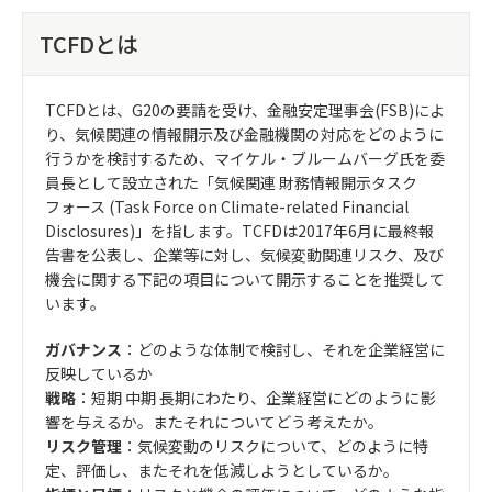
TCFDとは
TCFDとは、G20の要請を受け、金融安定理事会(FSB)によ
り、気候関連の情報開示及び金融機関の対応をどのように
行うかを検討するため、マイケル・ブルームバーグ氏を委
員長として設立された「気候関連 財務情報開示タスク
フォース (Task Force on Climate-related Financial
Disclosures)」を指します。TCFDは2017年6月に最終報
告書を公表し、企業等に対し、気候変動関連リスク、及び
機会に関する下記の項目について開示することを推奨して
います。
ガバナンス
：どのような体制で検討し、それを企業経営に
反映しているか
戦略
：短期 中期 長期にわたり、企業経営にどのように影
響を与えるか。またそれについてどう考えたか。
リスク管理
：気候変動のリスクについて、どのように特
定、評価し、またそれを低減しようとしているか。